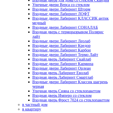
Входная дверь для дома со стеклом Скандия
Уличные двери Верса со стеклом
Входные двери Лабиринт Шторм
Входные двери Лабиринт ЛОФТ
Входные двери Лабиринт КЛАССИК антик
медный
Входные двери Лабиринт СОНАЛАБ
Входная дверь с терморазрывом Полярис
лайт
Входные двери Лабиринт Леолаб
Входные двери Лабиринт Кредор
Входные двери Лабиринт Карбон
Входные двери Лабиринт Термо Лайт
Входная дверь Лабиринт Скайлаб
Входные двери Лабиринт Кармина
Входные двери Лабиринт Орлеан
Входная дверь Лабиринт Еволаб
Входная дверь Лабиринт Смартлаб
Входные двери Лабиринт Классик шагрень
черная
Уличная дверь Сияна со стеклопакетом
Входная дверь Имперо со стеклом
Входная дверь Фрост 7024 со стеклопакетом
в частный дом
в квартиру