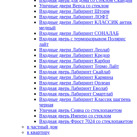
Входная дверь для дома со стеклом Скандия
Уличные двери Верса со стеклом
Входные двери Лабиринт Шторм
Входные двери Лабиринт ЛОФТ
Входные двери Лабиринт КЛАССИК антик
медный
Входные двери Лабиринт СОНАЛАБ
Входная дверь с терморазрывом Полярис
лайт
Входные двери Лабиринт Леолаб
Входные двери Лабиринт Кредор
Входные двери Лабиринт Карбон
Входные двери Лабиринт Термо Лайт
Входная дверь Лабиринт Скайлаб
Входные двери Лабиринт Кармина
Входные двери Лабиринт Орлеан
Входная дверь Лабиринт Еволаб
Входная дверь Лабиринт Смартлаб
Входные двери Лабиринт Классик шагрень
черная
Уличная дверь Сияна со стеклопакетом
Входная дверь Имперо со стеклом
Входная дверь Фрост 7024 со стеклопакетом
в частный дом
в квартиру