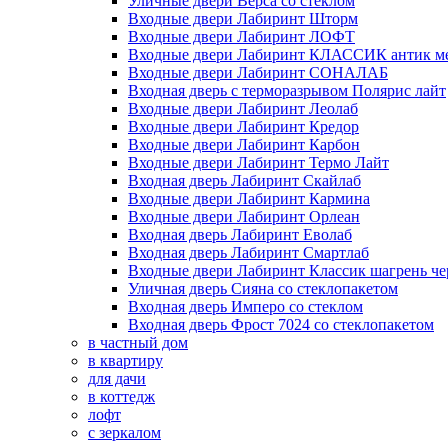
Уличные двери Верса со стеклом
Входные двери Лабиринт Шторм
Входные двери Лабиринт ЛОФТ
Входные двери Лабиринт КЛАССИК антик м
Входные двери Лабиринт СОНАЛАБ
Входная дверь с терморазрывом Полярис лайт
Входные двери Лабиринт Леолаб
Входные двери Лабиринт Кредор
Входные двери Лабиринт Карбон
Входные двери Лабиринт Термо Лайт
Входная дверь Лабиринт Скайлаб
Входные двери Лабиринт Кармина
Входные двери Лабиринт Орлеан
Входная дверь Лабиринт Еволаб
Входная дверь Лабиринт Смартлаб
Входные двери Лабиринт Классик шагрень че
Уличная дверь Сияна со стеклопакетом
Входная дверь Имперо со стеклом
Входная дверь Фрост 7024 со стеклопакетом
в частный дом
в квартиру
для дачи
в коттедж
лофт
с зеркалом