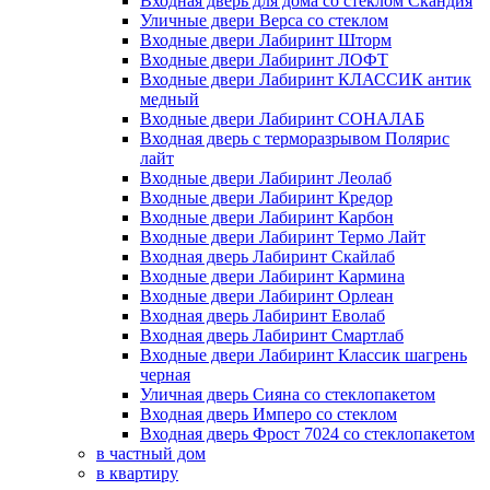
Входная дверь для дома со стеклом Скандия
Уличные двери Верса со стеклом
Входные двери Лабиринт Шторм
Входные двери Лабиринт ЛОФТ
Входные двери Лабиринт КЛАССИК антик
медный
Входные двери Лабиринт СОНАЛАБ
Входная дверь с терморазрывом Полярис
лайт
Входные двери Лабиринт Леолаб
Входные двери Лабиринт Кредор
Входные двери Лабиринт Карбон
Входные двери Лабиринт Термо Лайт
Входная дверь Лабиринт Скайлаб
Входные двери Лабиринт Кармина
Входные двери Лабиринт Орлеан
Входная дверь Лабиринт Еволаб
Входная дверь Лабиринт Смартлаб
Входные двери Лабиринт Классик шагрень
черная
Уличная дверь Сияна со стеклопакетом
Входная дверь Имперо со стеклом
Входная дверь Фрост 7024 со стеклопакетом
в частный дом
в квартиру