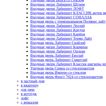
Уличные двери Верса со стеклом
Входные двери Лабиринт Шторм
Входные двери Лабиринт ЛОФТ
Входные двери Лабиринт КЛАССИК антик м
Входные двери Лабиринт СОНАЛАБ
Входная дверь с терморазрывом Полярис лайт
Входные двери Лабиринт Леолаб
Входные двери Лабиринт Кредор
Входные двери Лабиринт Карбон
Входные двери Лабиринт Термо Лайт
Входная дверь Лабиринт Скайлаб
Входные двери Лабиринт Кармина
Входные двери Лабиринт Орлеан
Входная дверь Лабиринт Еволаб
Входная дверь Лабиринт Смартлаб
Входные двери Лабиринт Классик шагрень че
Уличная дверь Сияна со стеклопакетом
Входная дверь Имперо со стеклом
Входная дверь Фрост 7024 со стеклопакетом
в частный дом
в квартиру
для дачи
в коттедж
лофт
с зеркалом