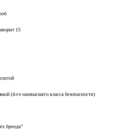
роб
аворит 15
 плитой
вкой (4-го наивысшего класса безопасности)
ех бренди"