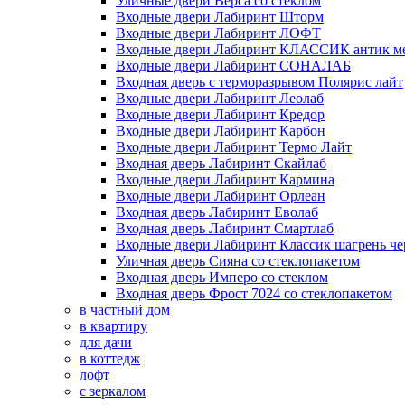
Уличные двери Верса со стеклом
Входные двери Лабиринт Шторм
Входные двери Лабиринт ЛОФТ
Входные двери Лабиринт КЛАССИК антик м
Входные двери Лабиринт СОНАЛАБ
Входная дверь с терморазрывом Полярис лайт
Входные двери Лабиринт Леолаб
Входные двери Лабиринт Кредор
Входные двери Лабиринт Карбон
Входные двери Лабиринт Термо Лайт
Входная дверь Лабиринт Скайлаб
Входные двери Лабиринт Кармина
Входные двери Лабиринт Орлеан
Входная дверь Лабиринт Еволаб
Входная дверь Лабиринт Смартлаб
Входные двери Лабиринт Классик шагрень че
Уличная дверь Сияна со стеклопакетом
Входная дверь Имперо со стеклом
Входная дверь Фрост 7024 со стеклопакетом
в частный дом
в квартиру
для дачи
в коттедж
лофт
с зеркалом