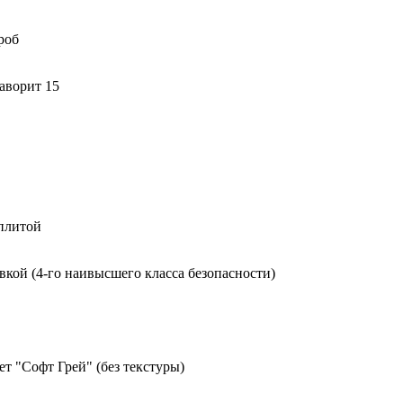
роб
аворит 15
 плитой
вкой (4-го наивысшего класса безопасности)
т "Софт Грей" (без текстуры)