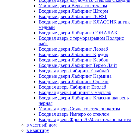
Входная дверь для дома со стеклом Скандия
Уличные двери Верса со стеклом
Входные двери Лабиринт Шторм
Входные двери Лабиринт ЛОФТ
Входные двери Лабиринт КЛАССИК антик
медный
Входные двери Лабиринт СОНАЛАБ
Входная дверь с терморазрывом Полярис
лайт
Входные двери Лабиринт Леолаб
Входные двери Лабиринт Кредор
Входные двери Лабиринт Карбон
Входные двери Лабиринт Термо Лайт
Входная дверь Лабиринт Скайлаб
Входные двери Лабиринт Кармина
Входные двери Лабиринт Орлеан
Входная дверь Лабиринт Еволаб
Входная дверь Лабиринт Смартлаб
Входные двери Лабиринт Классик шагрень
черная
Уличная дверь Сияна со стеклопакетом
Входная дверь Имперо со стеклом
Входная дверь Фрост 7024 со стеклопакетом
в частный дом
в квартиру