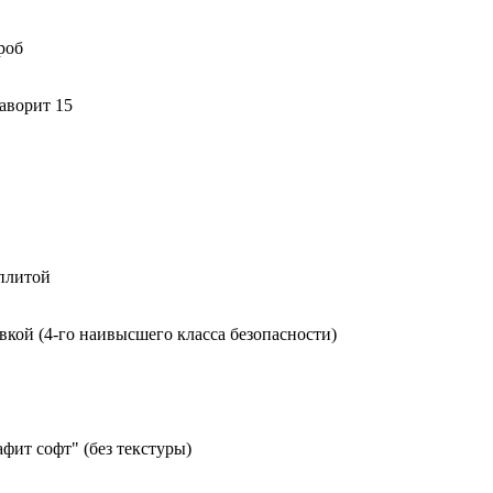
роб
аворит 15
 плитой
вкой (4-го наивысшего класса безопасности)
фит софт" (без текстуры)