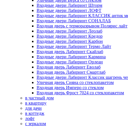
Уличные двери Верса со стеклом
Входные двери Лабиринт Шторм
Входные двери Лабиринт ЛОФТ
Входные двери Лабиринт КЛАССИК антик м
Входные двери Лабиринт СОНАЛАБ
Входная дверь с терморазрывом Полярис лайт
Входные двери Лабиринт Леолаб
Входные двери Лабиринт Кредор
Входные двери Лабиринт Карбон
Входные двери Лабиринт Термо Лайт
Входная дверь Лабиринт Скайлаб
Входные двери Лабиринт Кармина
Входные двери Лабиринт Орлеан
Входная дверь Лабиринт Еволаб
Входная дверь Лабиринт Смартлаб
Входные двери Лабиринт Классик шагрень че
Уличная дверь Сияна со стеклопакетом
Входная дверь Имперо со стеклом
Входная дверь Фрост 7024 со стеклопакетом
в частный дом
в квартиру
для дачи
в коттедж
лофт
с зеркалом