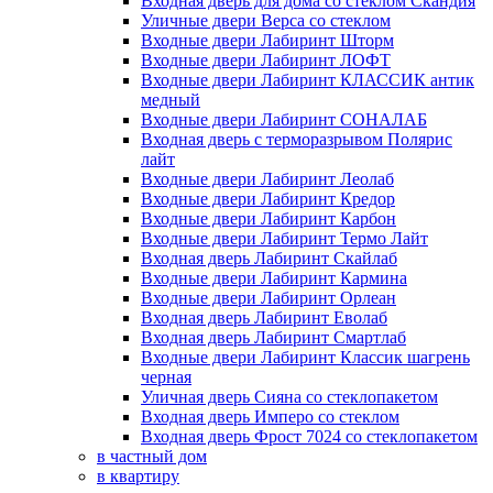
Входная дверь для дома со стеклом Скандия
Уличные двери Верса со стеклом
Входные двери Лабиринт Шторм
Входные двери Лабиринт ЛОФТ
Входные двери Лабиринт КЛАССИК антик
медный
Входные двери Лабиринт СОНАЛАБ
Входная дверь с терморазрывом Полярис
лайт
Входные двери Лабиринт Леолаб
Входные двери Лабиринт Кредор
Входные двери Лабиринт Карбон
Входные двери Лабиринт Термо Лайт
Входная дверь Лабиринт Скайлаб
Входные двери Лабиринт Кармина
Входные двери Лабиринт Орлеан
Входная дверь Лабиринт Еволаб
Входная дверь Лабиринт Смартлаб
Входные двери Лабиринт Классик шагрень
черная
Уличная дверь Сияна со стеклопакетом
Входная дверь Имперо со стеклом
Входная дверь Фрост 7024 со стеклопакетом
в частный дом
в квартиру