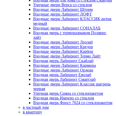
Входная дверь для дома со стеклом Скандия
Уличные двери Верса со стеклом
Входные двери Лабиринт Шторм
Входные двери Лабиринт ЛОФТ
Входные двери Лабиринт КЛАССИК антик
медный
Входные двери Лабиринт СОНАЛАБ
Входная дверь с терморазрывом Полярис
лайт
Входные двери Лабиринт Леолаб
Входные двери Лабиринт Кредор
Входные двери Лабиринт Карбон
Входные двери Лабиринт Термо Лайт
Входная дверь Лабиринт Скайлаб
Входные двери Лабиринт Кармина
Входные двери Лабиринт Орлеан
Входная дверь Лабиринт Еволаб
Входная дверь Лабиринт Смартлаб
Входные двери Лабиринт Классик шагрень
черная
Уличная дверь Сияна со стеклопакетом
Входная дверь Имперо со стеклом
Входная дверь Фрост 7024 со стеклопакетом
в частный дом
в квартиру