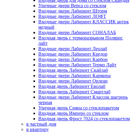
Входная дверь для дома со стеклом Скандия
Уличные двери Верса со стеклом
Входные двери Лабиринт Шторм
Входные двери Лабиринт ЛОФТ
Входные двери Лабиринт КЛАССИК антик
медный
Входные двери Лабиринт СОНАЛАБ
Входная дверь с терморазрывом Полярис
лайт
Входные двери Лабиринт Леолаб
Входные двери Лабиринт Кредор
Входные двери Лабиринт Карбон
Входные двери Лабиринт Термо Лайт
Входная дверь Лабиринт Скайлаб
Входные двери Лабиринт Кармина
Входные двери Лабиринт Орлеан
Входная дверь Лабиринт Еволаб
Входная дверь Лабиринт Смартлаб
Входные двери Лабиринт Классик шагрень
черная
Уличная дверь Сияна со стеклопакетом
Входная дверь Имперо со стеклом
Входная дверь Фрост 7024 со стеклопакетом
в частный дом
в квартиру