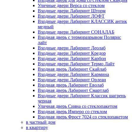
Входная дверь для дома со стеклом Скандия
Уличные двери Верса со стеклом
Входные двери Лабиринт Шторм
Входные двери Лабиринт ЛОФТ
Входные двери Лабиринт КЛАССИК антик
медный
Входные двери Лабиринт СОНАЛАБ
Входная дверь с терморазрывом Полярис
лайт
Входные двери Лабиринт Леолаб
Входные двери Лабиринт Кредор
Входные двери Лабиринт Карбон
Входные двери Лабиринт Термо Лайт
Входная дверь Лабиринт Скайлаб
Входные двери Лабиринт Кармина
Входные двери Лабиринт Орлеан
Входная дверь Лабиринт Еволаб
Входная дверь Лабиринт Смартлаб
Входные двери Лабиринт Классик шагрень
черная
Уличная дверь Сияна со стеклопакетом
Входная дверь Имперо со стеклом
Входная дверь Фрост 7024 со стеклопакетом
в частный дом
в квартиру