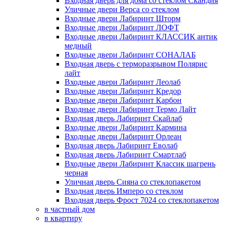
Входная дверь для дома со стеклом Скандия
Уличные двери Верса со стеклом
Входные двери Лабиринт Шторм
Входные двери Лабиринт ЛОФТ
Входные двери Лабиринт КЛАССИК антик
медный
Входные двери Лабиринт СОНАЛАБ
Входная дверь с терморазрывом Полярис
лайт
Входные двери Лабиринт Леолаб
Входные двери Лабиринт Кредор
Входные двери Лабиринт Карбон
Входные двери Лабиринт Термо Лайт
Входная дверь Лабиринт Скайлаб
Входные двери Лабиринт Кармина
Входные двери Лабиринт Орлеан
Входная дверь Лабиринт Еволаб
Входная дверь Лабиринт Смартлаб
Входные двери Лабиринт Классик шагрень
черная
Уличная дверь Сияна со стеклопакетом
Входная дверь Имперо со стеклом
Входная дверь Фрост 7024 со стеклопакетом
в частный дом
в квартиру