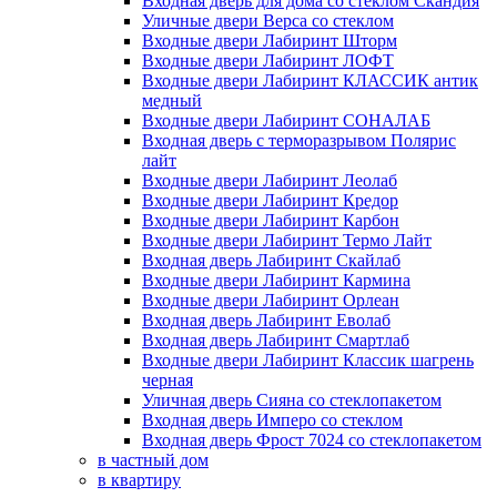
Входная дверь для дома со стеклом Скандия
Уличные двери Верса со стеклом
Входные двери Лабиринт Шторм
Входные двери Лабиринт ЛОФТ
Входные двери Лабиринт КЛАССИК антик
медный
Входные двери Лабиринт СОНАЛАБ
Входная дверь с терморазрывом Полярис
лайт
Входные двери Лабиринт Леолаб
Входные двери Лабиринт Кредор
Входные двери Лабиринт Карбон
Входные двери Лабиринт Термо Лайт
Входная дверь Лабиринт Скайлаб
Входные двери Лабиринт Кармина
Входные двери Лабиринт Орлеан
Входная дверь Лабиринт Еволаб
Входная дверь Лабиринт Смартлаб
Входные двери Лабиринт Классик шагрень
черная
Уличная дверь Сияна со стеклопакетом
Входная дверь Имперо со стеклом
Входная дверь Фрост 7024 со стеклопакетом
в частный дом
в квартиру