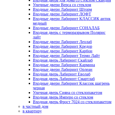
Входная дверь для дома со стеклом Скандия
Уличные двери Верса со стеклом
Входные двери Лабиринт Шторм
Входные двери Лабиринт ЛОФТ
Входные двери Лабиринт КЛАССИК антик
медный
Входные двери Лабиринт СОНАЛАБ
Входная дверь с терморазрывом Полярис
лайт
Входные двери Лабиринт Леолаб
Входные двери Лабиринт Кредор
Входные двери Лабиринт Карбон
Входные двери Лабиринт Термо Лайт
Входная дверь Лабиринт Скайлаб
Входные двери Лабиринт Кармина
Входные двери Лабиринт Орлеан
Входная дверь Лабиринт Еволаб
Входная дверь Лабиринт Смартлаб
Входные двери Лабиринт Классик шагрень
черная
Уличная дверь Сияна со стеклопакетом
Входная дверь Имперо со стеклом
Входная дверь Фрост 7024 со стеклопакетом
в частный дом
в квартиру