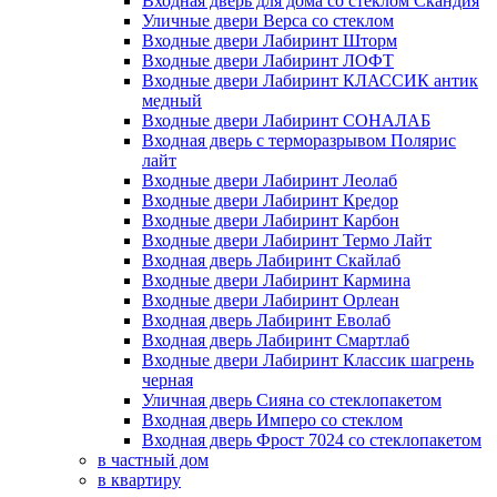
Входная дверь для дома со стеклом Скандия
Уличные двери Верса со стеклом
Входные двери Лабиринт Шторм
Входные двери Лабиринт ЛОФТ
Входные двери Лабиринт КЛАССИК антик
медный
Входные двери Лабиринт СОНАЛАБ
Входная дверь с терморазрывом Полярис
лайт
Входные двери Лабиринт Леолаб
Входные двери Лабиринт Кредор
Входные двери Лабиринт Карбон
Входные двери Лабиринт Термо Лайт
Входная дверь Лабиринт Скайлаб
Входные двери Лабиринт Кармина
Входные двери Лабиринт Орлеан
Входная дверь Лабиринт Еволаб
Входная дверь Лабиринт Смартлаб
Входные двери Лабиринт Классик шагрень
черная
Уличная дверь Сияна со стеклопакетом
Входная дверь Имперо со стеклом
Входная дверь Фрост 7024 со стеклопакетом
в частный дом
в квартиру