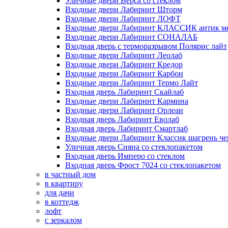
Уличные двери Верса со стеклом
Входные двери Лабиринт Шторм
Входные двери Лабиринт ЛОФТ
Входные двери Лабиринт КЛАССИК антик м
Входные двери Лабиринт СОНАЛАБ
Входная дверь с терморазрывом Полярис лайт
Входные двери Лабиринт Леолаб
Входные двери Лабиринт Кредор
Входные двери Лабиринт Карбон
Входные двери Лабиринт Термо Лайт
Входная дверь Лабиринт Скайлаб
Входные двери Лабиринт Кармина
Входные двери Лабиринт Орлеан
Входная дверь Лабиринт Еволаб
Входная дверь Лабиринт Смартлаб
Входные двери Лабиринт Классик шагрень че
Уличная дверь Сияна со стеклопакетом
Входная дверь Имперо со стеклом
Входная дверь Фрост 7024 со стеклопакетом
в частный дом
в квартиру
для дачи
в коттедж
лофт
с зеркалом