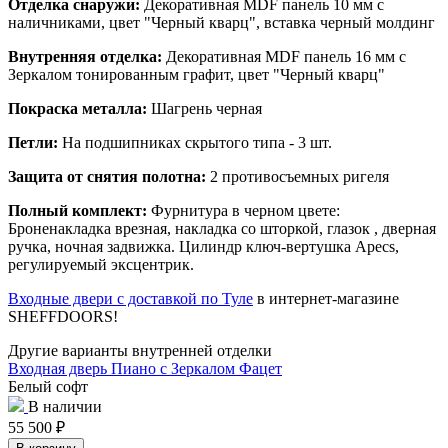
Отделка снаружи:
Декоративная MDF панель 10 мм с
наличниками, цвет "Черный кварц", вставка черный молдинг
Внутренняя отделка:
Декоративная MDF панель 16 мм с
Зеркалом тонированным графит, цвет "Черный кварц"
Покраска металла:
Шагрень черная
Петли:
На подшипниках скрытого типа - 3 шт.
Защита от снятия полотна:
2 противосъемных ригеля
Полный комплект:
Фурнитура в черном цвете:
Броненакладка врезная, накладка со шторкой, глазок , дверная
ручка, ночная задвижка. Цилиндр ключ-вертушка Apecs,
регулируемый эксцентрик.
Входные двери с доставкой по Туле
в интернет-магазине
SHEFFDOORS!
Другие варианты внутренней отделки
Входная дверь Пиано с Зеркалом Фацет
Белый софт
В наличии
55 500
₽