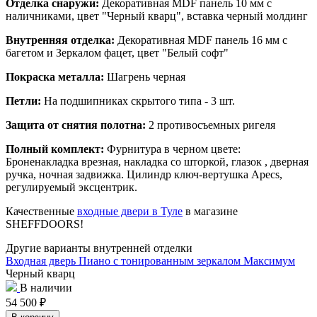
Отделка снаружи:
Декоративная MDF панель 10 мм с
наличниками, цвет "Черный кварц", вставка черный молдинг
Внутренняя отделка:
Декоративная MDF панель 16 мм с
багетом и Зеркалом фацет, цвет "Белый софт"
Покраска металла:
Шагрень черная
Петли:
На подшипниках скрытого типа - 3 шт.
Защита от снятия полотна:
2 противосъемных ригеля
Полный комплект:
Фурнитура в черном цвете:
Броненакладка врезная, накладка со шторкой, глазок , дверная
ручка, ночная задвижка. Цилиндр ключ-вертушка Apecs,
регулируемый эксцентрик.
Качественные
входные двери в Туле
в магазине
SHEFFDOORS!
Другие варианты внутренней отделки
Входная дверь Пиано с тонированным зеркалом Максимум
Черный кварц
В наличии
54 500
₽