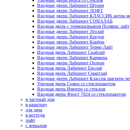
Уличные двери Верса со стеклом
Входные двери Лабиринт Шторм
Входные двери Лабиринт ЛОФТ
Входные двери Лабиринт КЛАССИК антик м
Входные двери Лабиринт СОНАЛАБ
Входная дверь с терморазрывом Полярис лайт
Входные двери Лабиринт Леолаб
Входные двери Лабиринт Кредор
Входные двери Лабиринт Карбон
Входные двери Лабиринт Термо Лайт
Входная дверь Лабиринт Скайлаб
Входные двери Лабиринт Кармина
Входные двери Лабиринт Орлеан
Входная дверь Лабиринт Еволаб
Входная дверь Лабиринт Смартлаб
Входные двери Лабиринт Классик шагрень че
Уличная дверь Сияна со стеклопакетом
Входная дверь Имперо со стеклом
Входная дверь Фрост 7024 со стеклопакетом
в частный дом
в квартиру
для дачи
в коттедж
лофт
с зеркалом