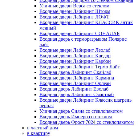
Входная дверь для дома со стеклом Скандия
Уличные двери Верса со стеклом
Входные двери Лабиринт Шторм
Входные двери Лабиринт ЛОФТ
Входные двери Лабиринт КЛАССИК антик
медный
Входные двери Лабиринт СОНАЛАБ
Входная дверь с терморазрывом Полярис
лайт
Входные двери Лабиринт Леолаб
Входные двери Лабиринт Кредор
Входные двери Лабиринт Карбон
Входные двери Лабиринт Термо Лайт
Входная дверь Лабиринт Скайлаб
Входные двери Лабиринт Кармина
Входные двери Лабиринт Орлеан
Входная дверь Лабиринт Еволаб
Входная дверь Лабиринт Смартлаб
Входные двери Лабиринт Классик шагрень
черная
Уличная дверь Сияна со стеклопакетом
Входная дверь Имперо со стеклом
Входная дверь Фрост 7024 со стеклопакетом
в частный дом
в квартиру