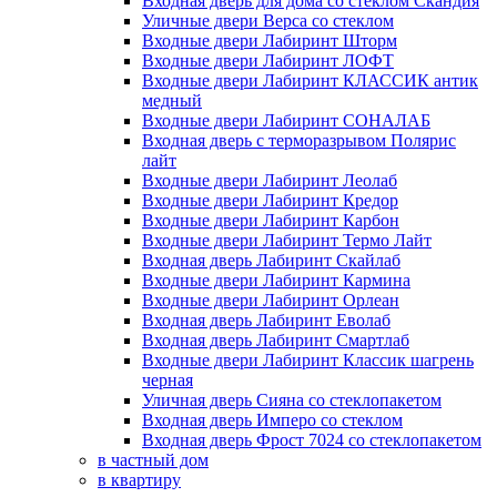
Входная дверь для дома со стеклом Скандия
Уличные двери Верса со стеклом
Входные двери Лабиринт Шторм
Входные двери Лабиринт ЛОФТ
Входные двери Лабиринт КЛАССИК антик
медный
Входные двери Лабиринт СОНАЛАБ
Входная дверь с терморазрывом Полярис
лайт
Входные двери Лабиринт Леолаб
Входные двери Лабиринт Кредор
Входные двери Лабиринт Карбон
Входные двери Лабиринт Термо Лайт
Входная дверь Лабиринт Скайлаб
Входные двери Лабиринт Кармина
Входные двери Лабиринт Орлеан
Входная дверь Лабиринт Еволаб
Входная дверь Лабиринт Смартлаб
Входные двери Лабиринт Классик шагрень
черная
Уличная дверь Сияна со стеклопакетом
Входная дверь Имперо со стеклом
Входная дверь Фрост 7024 со стеклопакетом
в частный дом
в квартиру