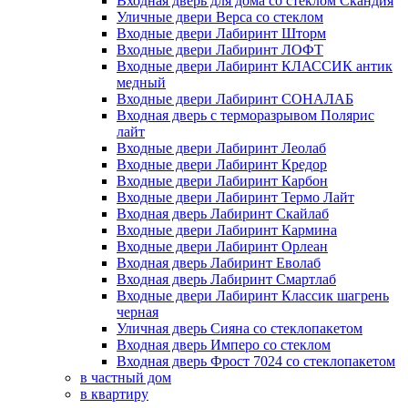
Входная дверь для дома со стеклом Скандия
Уличные двери Верса со стеклом
Входные двери Лабиринт Шторм
Входные двери Лабиринт ЛОФТ
Входные двери Лабиринт КЛАССИК антик
медный
Входные двери Лабиринт СОНАЛАБ
Входная дверь с терморазрывом Полярис
лайт
Входные двери Лабиринт Леолаб
Входные двери Лабиринт Кредор
Входные двери Лабиринт Карбон
Входные двери Лабиринт Термо Лайт
Входная дверь Лабиринт Скайлаб
Входные двери Лабиринт Кармина
Входные двери Лабиринт Орлеан
Входная дверь Лабиринт Еволаб
Входная дверь Лабиринт Смартлаб
Входные двери Лабиринт Классик шагрень
черная
Уличная дверь Сияна со стеклопакетом
Входная дверь Имперо со стеклом
Входная дверь Фрост 7024 со стеклопакетом
в частный дом
в квартиру