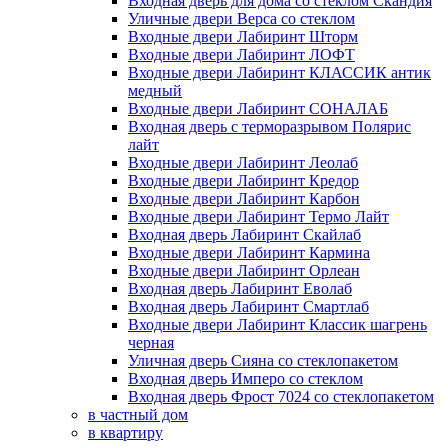
Входная дверь для дома со стеклом Скандия
Уличные двери Верса со стеклом
Входные двери Лабиринт Шторм
Входные двери Лабиринт ЛОФТ
Входные двери Лабиринт КЛАССИК антик
медный
Входные двери Лабиринт СОНАЛАБ
Входная дверь с терморазрывом Полярис
лайт
Входные двери Лабиринт Леолаб
Входные двери Лабиринт Кредор
Входные двери Лабиринт Карбон
Входные двери Лабиринт Термо Лайт
Входная дверь Лабиринт Скайлаб
Входные двери Лабиринт Кармина
Входные двери Лабиринт Орлеан
Входная дверь Лабиринт Еволаб
Входная дверь Лабиринт Смартлаб
Входные двери Лабиринт Классик шагрень
черная
Уличная дверь Сияна со стеклопакетом
Входная дверь Имперо со стеклом
Входная дверь Фрост 7024 со стеклопакетом
в частный дом
в квартиру