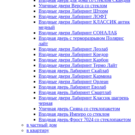
Входная дверь для дома со стеклом Скандия
Уличные двери Верса со стеклом
Входные двери Лабиринт Шторм
Входные двери Лабиринт ЛОФТ
Входные двери Лабиринт КЛАССИК антик
медный
Входные двери Лабиринт СОНАЛАБ
Входная дверь с терморазрывом Полярис
лайт
Входные двери Лабиринт Леолаб
Входные двери Лабиринт Кредор
Входные двери Лабиринт Карбон
Входные двери Лабиринт Термо Лайт
Входная дверь Лабиринт Скайлаб
Входные двери Лабиринт Кармина
Входные двери Лабиринт Орлеан
Входная дверь Лабиринт Еволаб
Входная дверь Лабиринт Смартлаб
Входные двери Лабиринт Классик шагрень
черная
Уличная дверь Сияна со стеклопакетом
Входная дверь Имперо со стеклом
Входная дверь Фрост 7024 со стеклопакетом
в частный дом
в квартиру