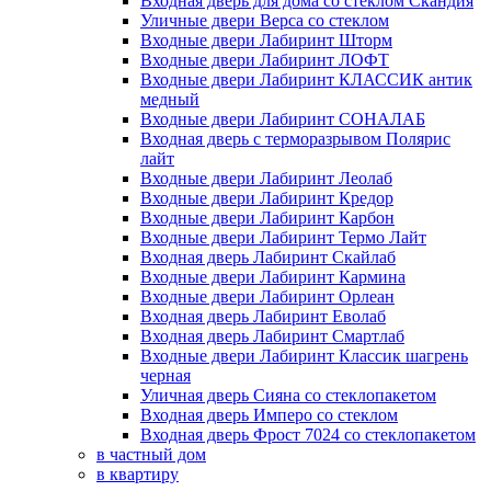
Входная дверь для дома со стеклом Скандия
Уличные двери Верса со стеклом
Входные двери Лабиринт Шторм
Входные двери Лабиринт ЛОФТ
Входные двери Лабиринт КЛАССИК антик
медный
Входные двери Лабиринт СОНАЛАБ
Входная дверь с терморазрывом Полярис
лайт
Входные двери Лабиринт Леолаб
Входные двери Лабиринт Кредор
Входные двери Лабиринт Карбон
Входные двери Лабиринт Термо Лайт
Входная дверь Лабиринт Скайлаб
Входные двери Лабиринт Кармина
Входные двери Лабиринт Орлеан
Входная дверь Лабиринт Еволаб
Входная дверь Лабиринт Смартлаб
Входные двери Лабиринт Классик шагрень
черная
Уличная дверь Сияна со стеклопакетом
Входная дверь Имперо со стеклом
Входная дверь Фрост 7024 со стеклопакетом
в частный дом
в квартиру