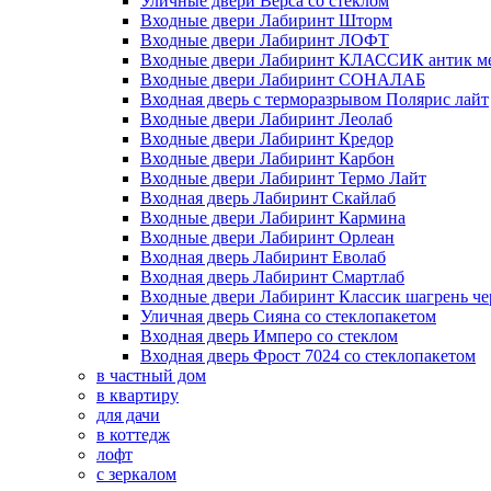
Уличные двери Верса со стеклом
Входные двери Лабиринт Шторм
Входные двери Лабиринт ЛОФТ
Входные двери Лабиринт КЛАССИК антик м
Входные двери Лабиринт СОНАЛАБ
Входная дверь с терморазрывом Полярис лайт
Входные двери Лабиринт Леолаб
Входные двери Лабиринт Кредор
Входные двери Лабиринт Карбон
Входные двери Лабиринт Термо Лайт
Входная дверь Лабиринт Скайлаб
Входные двери Лабиринт Кармина
Входные двери Лабиринт Орлеан
Входная дверь Лабиринт Еволаб
Входная дверь Лабиринт Смартлаб
Входные двери Лабиринт Классик шагрень че
Уличная дверь Сияна со стеклопакетом
Входная дверь Имперо со стеклом
Входная дверь Фрост 7024 со стеклопакетом
в частный дом
в квартиру
для дачи
в коттедж
лофт
с зеркалом