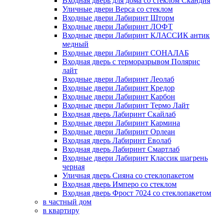
Входная дверь для дома со стеклом Скандия
Уличные двери Верса со стеклом
Входные двери Лабиринт Шторм
Входные двери Лабиринт ЛОФТ
Входные двери Лабиринт КЛАССИК антик
медный
Входные двери Лабиринт СОНАЛАБ
Входная дверь с терморазрывом Полярис
лайт
Входные двери Лабиринт Леолаб
Входные двери Лабиринт Кредор
Входные двери Лабиринт Карбон
Входные двери Лабиринт Термо Лайт
Входная дверь Лабиринт Скайлаб
Входные двери Лабиринт Кармина
Входные двери Лабиринт Орлеан
Входная дверь Лабиринт Еволаб
Входная дверь Лабиринт Смартлаб
Входные двери Лабиринт Классик шагрень
черная
Уличная дверь Сияна со стеклопакетом
Входная дверь Имперо со стеклом
Входная дверь Фрост 7024 со стеклопакетом
в частный дом
в квартиру