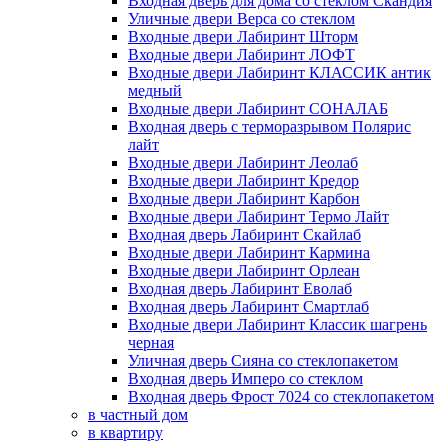
Входная дверь для дома со стеклом Скандия
Уличные двери Верса со стеклом
Входные двери Лабиринт Шторм
Входные двери Лабиринт ЛОФТ
Входные двери Лабиринт КЛАССИК антик
медный
Входные двери Лабиринт СОНАЛАБ
Входная дверь с терморазрывом Полярис
лайт
Входные двери Лабиринт Леолаб
Входные двери Лабиринт Кредор
Входные двери Лабиринт Карбон
Входные двери Лабиринт Термо Лайт
Входная дверь Лабиринт Скайлаб
Входные двери Лабиринт Кармина
Входные двери Лабиринт Орлеан
Входная дверь Лабиринт Еволаб
Входная дверь Лабиринт Смартлаб
Входные двери Лабиринт Классик шагрень
черная
Уличная дверь Сияна со стеклопакетом
Входная дверь Имперо со стеклом
Входная дверь Фрост 7024 со стеклопакетом
в частный дом
в квартиру