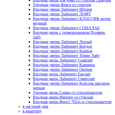
Входная дверь для дома со стеклом Скандия
Уличные двери Верса со стеклом
Входные двери Лабиринт Шторм
Входные двери Лабиринт ЛОФТ
Входные двери Лабиринт КЛАССИК антик
медный
Входные двери Лабиринт СОНАЛАБ
Входная дверь с терморазрывом Полярис
лайт
Входные двери Лабиринт Леолаб
Входные двери Лабиринт Кредор
Входные двери Лабиринт Карбон
Входные двери Лабиринт Термо Лайт
Входная дверь Лабиринт Скайлаб
Входные двери Лабиринт Кармина
Входные двери Лабиринт Орлеан
Входная дверь Лабиринт Еволаб
Входная дверь Лабиринт Смартлаб
Входные двери Лабиринт Классик шагрень
черная
Уличная дверь Сияна со стеклопакетом
Входная дверь Имперо со стеклом
Входная дверь Фрост 7024 со стеклопакетом
в частный дом
в квартиру