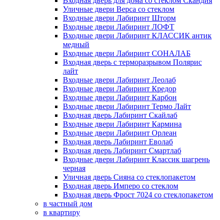
Входная дверь для дома со стеклом Скандия
Уличные двери Верса со стеклом
Входные двери Лабиринт Шторм
Входные двери Лабиринт ЛОФТ
Входные двери Лабиринт КЛАССИК антик
медный
Входные двери Лабиринт СОНАЛАБ
Входная дверь с терморазрывом Полярис
лайт
Входные двери Лабиринт Леолаб
Входные двери Лабиринт Кредор
Входные двери Лабиринт Карбон
Входные двери Лабиринт Термо Лайт
Входная дверь Лабиринт Скайлаб
Входные двери Лабиринт Кармина
Входные двери Лабиринт Орлеан
Входная дверь Лабиринт Еволаб
Входная дверь Лабиринт Смартлаб
Входные двери Лабиринт Классик шагрень
черная
Уличная дверь Сияна со стеклопакетом
Входная дверь Имперо со стеклом
Входная дверь Фрост 7024 со стеклопакетом
в частный дом
в квартиру